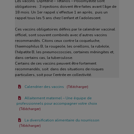
Les vaccins Diphtérie – Tétanos – Poliomyélite sont
obligatoires : 3 injections doivent être faites avant l’âge de
18 mois. Un 1er rappel s’effectue 1 an après, puis un
rappel tous les 5 ans chez l’enfant et l’adolescent.
Ces vaccins obligatoires définis par le calendrier vaccinal
officiel, sont souvent combinés avec d’autres vaccins
recommandés. Citons ceux contre la coqueluche,
l’haemophilus B, la rougeole, les oreillons, la rubéole,
l’hépatite B, les pneumoccoccies, certaines méningites et,
dans certains cas, la tuberculose.
Certains de ces vaccins peuvent être fortement
recommandés, soit dans des situations de risques
particuliers, soit pour l’entrée en collectivité.
Calendrier des vaccins
Télécharger
Allaitement maternel – Une équipe de
professionnels pour accompagner votre choix
Télécharger
La diversification alimentaire du nourrisson
Télécharger