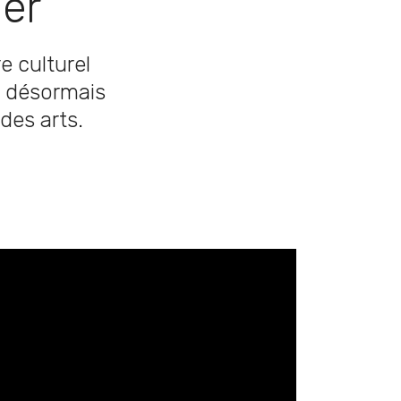
ier
e culturel
e désormais
 des arts.