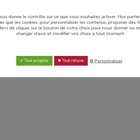
ommonwealth et le cimetière militaire f
 vous donne le contrôle sur ce que vous souhaitez activer. Nos part
les que les cookies, pour personnaliser les contenus, proposer des f
.Merci de cliquer sur le bouton de votre choix pour nous donner ou
on architecture, son ornementation, sa localisation, sur un haut 
changer d’avis et modifier vos choix à tout moment
rial britannique au monde, toute guerre confondue, et le seul dédi
nstruction. Sa mise en scène monumentale et paysagère place le « 
anniques et sud-africains disparus y sont gravés.
Personnaliser
Tout accepter
Tout refuser