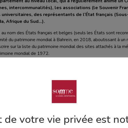
épartement au niveau local, qui a régulièrement animé un
es, intercommunalités), les associations (le Souvenir Fra
niversitaires, des représentants de l’État français (Sou
a, Afrique du Sud…).
au nom des États français et belges (seuls les États sont reconn
omité du patrimoine mondial à Bahreïn, en 2018, aboutissant à un m
scrire sur la liste du patrimoine mondial des sites attachés à la 
trimoine mondial de 1972.
tats français et belge ont immédiatement proposé à nouveau le dos
ubstantielle du dossier initial.
s au Patrimoine mondial.
riels de la Somme inscri
 de votre vie privée est not