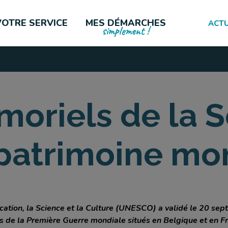
VOTRE SERVICE
MES DÉMARCHES
ACTU
simplement !
LES PLUS CONSULTÉES
émoriels de la
 patrimoine mo
cation, la Science et la Culture (UNESCO) a validé le 20 sep
s de la Première Guerre mondiale situés en Belgique et en F