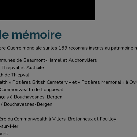
de mémoire
ère Guerre mondiale sur les 139 reconnus inscrits au patrimoine
munes de Beaumont-Hamel et Auchonvillers
 Thiepval et Authuile
h de Thiepval
th « Pozières British Cemetery » et « Pozières Memorial » à Ovi
 du Commonwealth de Longueval
rançais à Bouchavesnes-Bergen
t / Bouchavesnes-Bergen
tière du Commonwealth à Villers-Bretonneux et Fouilloy
s-sur-Mer
urt.