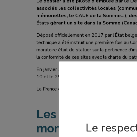
Le dossier a été piloté d’emblée par le D
associés les collectivités locales (commun
mémorielles, le CAUE de la Somme…), des u
États gérant un site dans la Somme (Canad
Déposé officiellement en 2017 par l’État belge 
technique a été instruit une première fois au C
moratoire était de statuer sur la pertinence d’in
la conformité de ces sites avec la charte du pa
En janvier 2023, le moratoire étant levé, les É
10 et le 25 septembre 2023, sans modification s
La France compte actuellement 50 biens inscrit
Les 11 sites mémo
Le respect
mondial