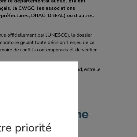
 Comité départemental auquel étaient
nçais, la CWGC, les associations
s-préfectures, DRAC, DREAL) ou d’autres
us officiellement par l’UNESCO), le dossier
oratoire gelant toute décision. L’enjeu de ce
mémoire de conflits contemporains et de vérifier
sier en vue de son instruction à Riyad, entre le
ts au patrimoine
re priorité