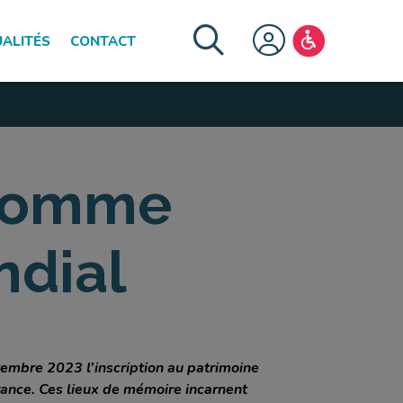
ALITÉS
CONTACT
FERMER LE MENU
 Somme
ndial
tembre 2023 l’inscription au patrimoine
rance. Ces lieux de mémoire incarnent