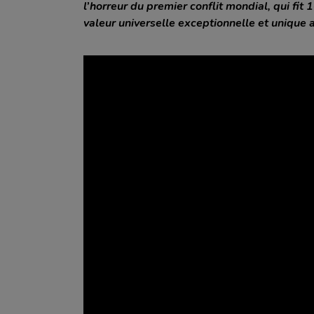
AGRICULTURE
l’horreur du premier conflit mondial, qui fit
ENTREPRISE
TOURISME
valeur universelle exceptionnelle et unique 
ETABLISSEMENT PUBLIC
APPUI AUX COLLECTIVITÉS
ETABLISSEMENT SCOLAIRE
ROUTES ET MOBILITÉ
JEUNE
FLEUVE, CANAL, VALLÉE
PARENT
ENVIRONNEMENT
PARTICULIER
SPORTS ET LOISIRS
PERSONNE ÂGÉE
SÉCURITÉ CIVILE ET SANITAIRE
CULTURE ET PATRIMOINE