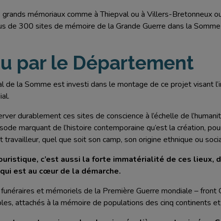
de grands mémoriaux comme à Thiepval ou à Villers-Bretonneux ou 
us de 300 sites de mémoire de la Grande Guerre dans la Somme et
nu par le Département
l de la Somme est investi dans le montage de ce projet visant l’
al.
erver durablement ces sites de conscience à l’échelle de l’humanit
sode marquant de l’histoire contemporaine qu’est la création, pour 
vailleur, quel que soit son camp, son origine ethnique ou social
uristique, c’est aussi la forte immatérialité de ces lieux,
qui est au cœur de la démarche.
 funéraires et mémoriels de la Première Guerre mondiale – front Oue
ples, attachés à la mémoire de populations des cinq continents et