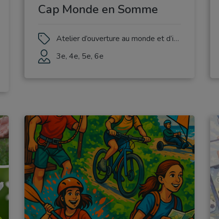
Cap Monde en Somme
Atelier d’ouverture au monde et d’initiation à la calligraphie pour dépasser les stéréotypes, promouvoir la diversité et l’enrichissement réciproque.
3e, 4e, 5e, 6e