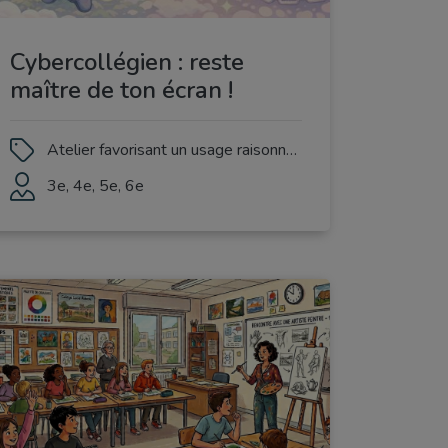
Cybercollégien : reste
maître de ton écran !
Atelier favorisant un usage raisonné des écrans
3e, 4e, 5e, 6e