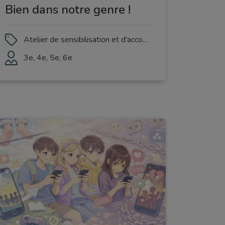
Bien dans notre genre !
Atelier de sensibilisation et d'accompagnement des collégiens autour de la vie affective et sexuelle, des relations entre pairs, ainsi que des enjeux d'égalité, de respect et de lutte contre les discriminations sexistes, sexuelles et liées au genre.
3e, 4e, 5e, 6e