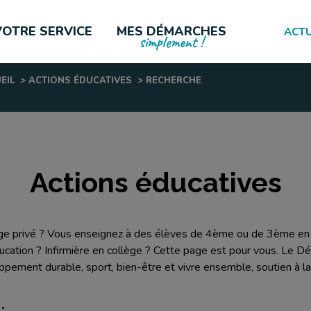
VOTRE SERVICE
MES DÉMARCHES
ACTU
simplement !
EIL
>
ACTIONS ÉDUCATIVES
>
RECHERCHE
LES PLUS CONSULTÉES
Actions éducatives
ège privé ? Vous enseignez à des élèves de 4ème ou de 3ème en 
'éducation ? Infirmière en collège ? Cette page est pour vous. 
pement durable, sport, bien-être et vivre ensemble, soutien à la 