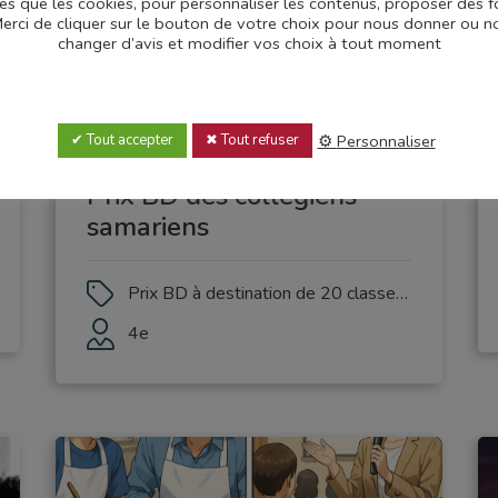
les que les cookies, pour personnaliser les contenus, proposer des f
.Merci de cliquer sur le bouton de votre choix pour nous donner ou
changer d’avis et modifier vos choix à tout moment
Personnaliser
Tout accepter
Tout refuser
Prix BD des collégiens
samariens
Prix BD à destination de 20 classes de 4e du département de la Somme
4e