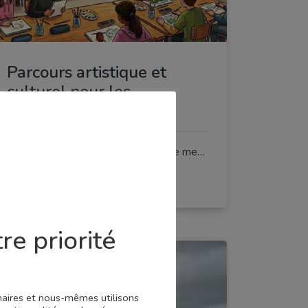
Parcours artistique et
culturel pour les
collégiens – PAC 80
Appel à projets permettant de mettre en place des parcours artistiques et culturels pour favoriser la rencontre des élèves avec les œuvres, les artistes et les institutions culturelles.
3e, 4e, 5e, 6e
re priorité
enaires et nous-mêmes utilisons