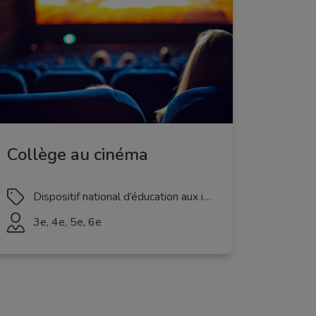
Collège au cinéma
Dispositif national d’éducation aux images pensé comme un parcours cinéma pour les élèves, à travers trois œuvres cinématographiques
3e, 4e, 5e, 6e