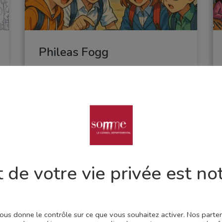
Phileas Fogg
Séjours scolaires à l'étranger, échanges internationaux et rencontres en tiers-lieux
3e, 4e, 5e, 6e
 de votre vie privée est not
 vous donne le contrôle sur ce que vous souhaitez activer. Nos part