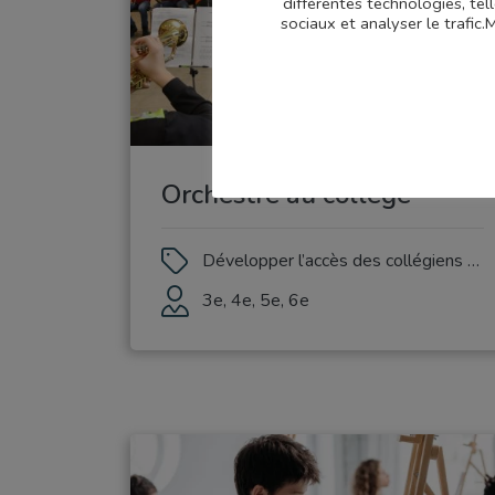
différentes technologies, tel
sociaux et analyser le trafic
Orchestre au collège
Développer l’accès des collégiens à la pratique musicale collective
3e, 4e, 5e, 6e