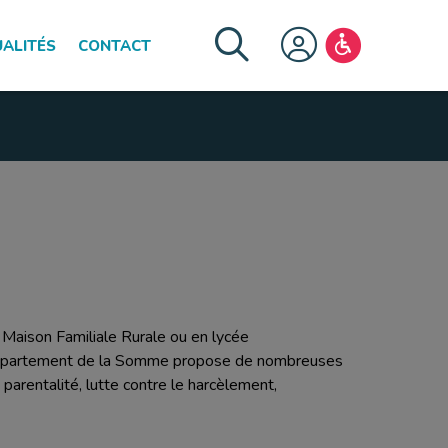
ALITÉS
CONTACT
FERMER LE MENU
Maison Familiale Rurale ou en lycée
Le Département de la Somme propose de nombreuses
parentalité, lutte contre le harcèlement,