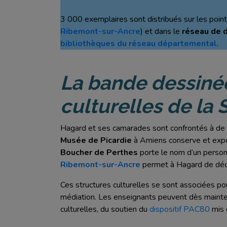
3 000 exemplaires sont distribués sur les poi
Ribemont-sur-Ancre
) et dans le
réseau de d
bibliothèques du réseau départemental
.
La bande dessinée
culturelles de l
Hagard et ses camarades sont confrontés à de be
Musée de Picardie
à Amiens conserve et expo
Boucher de Perthes
porte le nom d’un perso
Ribemont-sur-Ancre
permet à Hagard de déco
Ces structures culturelles se sont associées po
médiation. Les enseignants peuvent dès mainten
culturelles, du soutien du
dispositif PAC80
mis 