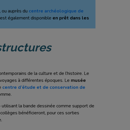
, ou auprès du
centre archéologique de
 est également disponible
en prêt dans les
structures
temporains de la culture et de l’histoire. Le
 voyages à différentes époques. Le
musée
Le
centre d’étude et de conservation de
Somme.
»
utilisant la bande dessinée comme support de
ollèges bénéficieront, pour ces sorties
e
.