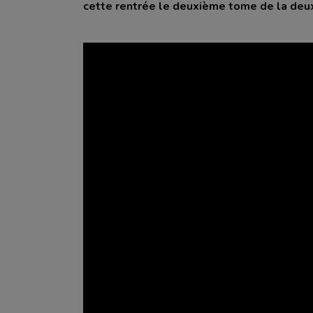
AGRICULTURE
cette rentrée le deuxième tome de la deux
ENTREPRISE
TOURISME
ETABLISSEMENT PUBLIC
APPUI AUX COLLECTIVITÉS
ETABLISSEMENT SCOLAIRE
ROUTES ET MOBILITÉ
JEUNE
FLEUVE, CANAL, VALLÉE
PARENT
ENVIRONNEMENT
PARTICULIER
SPORTS ET LOISIRS
PERSONNE ÂGÉE
SÉCURITÉ CIVILE ET SANITAIRE
CULTURE ET PATRIMOINE