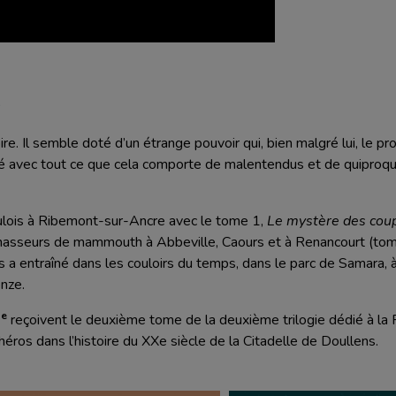
 Il semble doté d’un étrange pouvoir qui, bien malgré lui, le propul
é avec tout ce que cela comporte de malentendus et de quiproquos.
ulois à Ribemont-sur-Ancre avec le tome 1,
Le mystère des cou
chasseurs de mammouth à Abbeville, Caours et à Renancourt (to
s a entraîné dans les couloirs du temps, dans le parc de Samara
onze.
e
3
reçoivent le deuxième tome de la deuxième trilogie dédié à la
 héros dans l’histoire du XXe siècle de la Citadelle de Doullens.