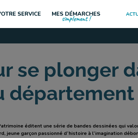
VOTRE SERVICE
MES DÉMARCHES
ACTU
simplement !
LES PLUS CONSULTÉES
r se plonger 
du département
imoine éditent une série de bandes dessinées qui valori
d, jeune garçon passionné d’histoire à l’imagination débo