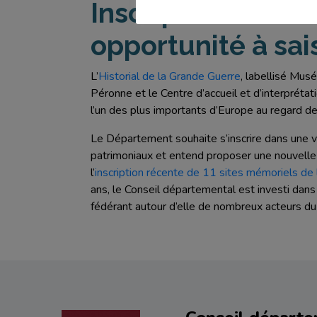
Inscription au Pa
opportunité à sais
L’
Historial de la Grande Guerre
, labellisé Mus
Péronne et le Centre d’accueil et d’interprétat
l’un des plus importants d’Europe au regard de
Le Département souhaite s’inscrire dans une 
patrimoniaux et entend proposer une nouvelle a
l’
inscription récente de 11 sites mémoriels d
ans, le Conseil départemental est investi dans 
fédérant autour d’elle de nombreux acteurs du t