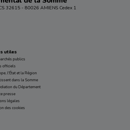
emental de la Somme
 - CS 32615 - 80026 AMIENS Cedex 1
s utiles
archés publics
 officiels
ope, l'État et la Région
tissent dans la Somme
diation du Département
ce presse
ons légales
on des cookies