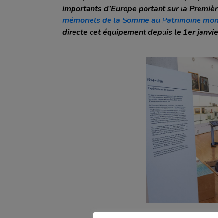
AGRICULTURE
ENTREPRISE
importants d’Europe portant sur la Première
TOURISME
mémoriels de la Somme au Patrimoine mond
ETABLISSEMENT PUBLIC
APPUI AUX COLLECTIVITÉS
directe cet équipement depuis le 1er janvi
ETABLISSEMENT SCOLAIRE
ROUTES ET MOBILITÉ
JEUNE
FLEUVE, CANAL, VALLÉE
PARENT
ENVIRONNEMENT
PARTICULIER
SPORTS ET LOISIRS
PERSONNE ÂGÉE
SÉCURITÉ CIVILE ET SANITAIRE
CULTURE ET PATRIMOINE