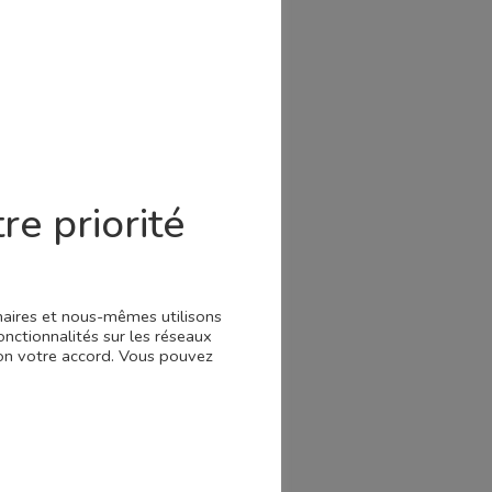
d
é en
la
re priorité
-
ont
enaires et nous-mêmes utilisons
onctionnalités sur les réseaux
 non votre accord. Vous pouvez
re