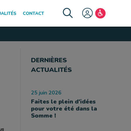
ALITÉS
CONTACT
FERMER LE MENU
DERNIÈRES
ACTUALITÉS
25 juin 2026
Faites le plein d'idées
pour votre été dans la
Somme !
us