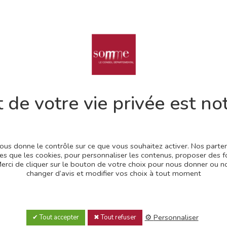
équipement majeur au Nor
’histoire né de la volonté du Département de la Somme. Inaugur
, au cœur des champs de batailles et des zones dévastées lors de 
 de votre vie privée est not
listes nationaux et internationaux, au premier rang desquels Jean
mage lors de sa disparition, en 2023), l’Historial privilégie une
 les préoccupations, en comparant systématiquement les trois
, France, Royaume-Uni) dans des domaines touchant à la vie au fr
 vous donne le contrôle sur ce que vous souhaitez activer. Nos part
les que les cookies, pour personnaliser les contenus, proposer des f
.Merci de cliquer sur le bouton de votre choix pour nous donner ou
objets et documents authentiques. Elle compare les productions
changer d’avis et modifier vos choix à tout moment
stiques) des sociétés en guerre au travers d’approches croisées ent
 en régie de l’Historial depuis le 1er janvier 2025.
Personnaliser
Tout accepter
Tout refuser