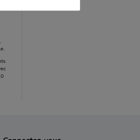
,
le.
nts
vec
10