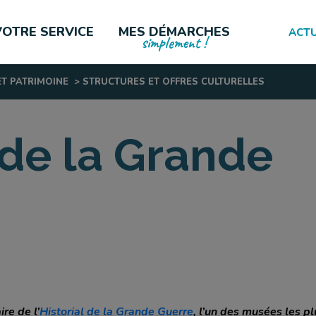
VOTRE SERVICE
MES DÉMARCHES
ACTU
simplement !
ET PATRIMOINE
>
STRUCTURES ET OFFRES CULTURELLES
LES PLUS CONSULTÉES
l de la Grande
re de l’
Historial de la Grande Guerre
, l’un des musées les pl