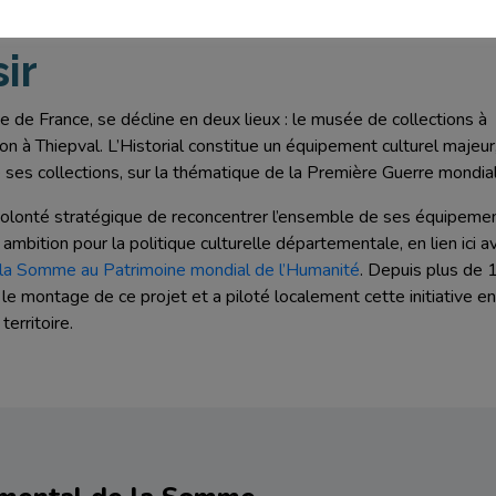
trimoine mondial : une
ir
ée de France, se décline en deux lieux : le musée de collections à
ion à Thiepval. L’Historial constitue un équipement culturel majeur
 ses collections, sur la thématique de la Première Guerre mondia
volonté stratégique de reconcentrer l’ensemble de ses équipeme
mbition pour la politique culturelle départementale, en lien ici a
e la Somme au Patrimoine mondial de l’Humanité
. Depuis plus de 
le montage de ce projet et a piloté localement cette initiative en
erritoire.