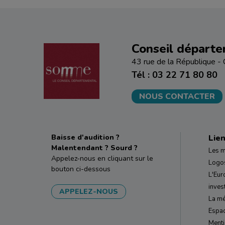
Conseil départ
43 rue de la République
Tél : 03 22 71 80 80
NOUS CONTACTER
Baisse d'audition ?
Lien
Malentendant ? Sourd ?
Les m
Appelez-nous en cliquant sur le
Logos
bouton ci-dessous
L'Eur
inves
APPELEZ-NOUS
La mé
Espa
Menti