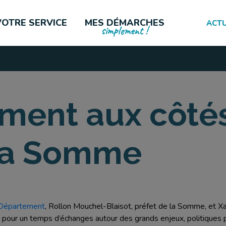
VOTRE SERVICE
MES DÉMARCHES
ACTU
simplement !
LES PLUS CONSULTÉES
ment aux côté
 la Somme
 Département
, Rollon Mouchel-Blaisot, préfet de la Somme, et Xa
 pour un temps d’échanges autour des grands enjeux, politiques