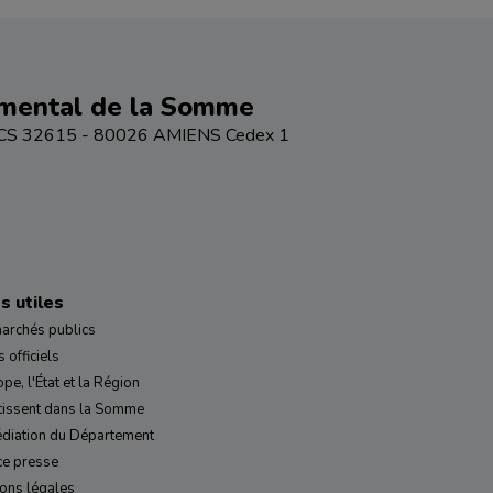
emental de la Somme
 - CS 32615 - 80026 AMIENS Cedex 1
s utiles
archés publics
 officiels
ope, l'État et la Région
tissent dans la Somme
diation du Département
ce presse
ons légales