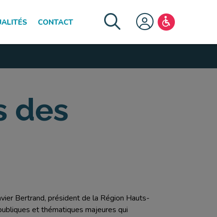
ALITÉS
CONTACT
FERMER LE MENU
s des
vier Bertrand, président de la Région Hauts-
 publiques et thématiques majeures qui