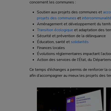
AGRICULTURE
concernent les communes :
ENTREPRISE
TOURISME
ETABLISSEMENT PUBLIC
Soutien aux projets des communes et
acco
APPUI AUX COLLECTIVITÉS
projets des communes
et
intercommunalit
ETABLISSEMENT SCOLAIRE
ROUTES ET MOBILITÉ
Aménagement et développement du territ
JEUNE
Transition écologique
et adaptation des terr
FLEUVE, CANAL, VALLÉE
PARENT
Sécurité et prévention de la délinquance
ENVIRONNEMENT
PARTICULIER
Éducation, santé et
solidarités
SPORTS ET LOISIRS
Finances locales
PERSONNE ÂGÉE
SÉCURITÉ CIVILE ET SANITAIRE
Évolutions réglementaires impactant l’act
Action des services de l’État, du Départeme
CULTURE ET PATRIMOINE
Ce temps d’échanges a permis de renforcer la co
afin d’accompagner au mieux les projets des terr