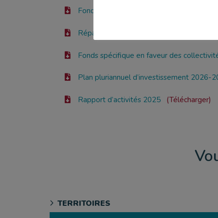
Fonds d’appui aux intercommunalités 20
Répartition du produit des amendes de poli
Fonds spécifique en faveur des collectivi
Plan pluriannuel d’investissement 2026-
Rapport d’activités 2025
Télécharger
Vou
TERRITOIRES