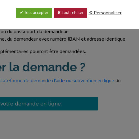
ois (facture eau, gaz, électricité, téléphone, …)
Personnaliser
Tout accepter
Tout refuser
s revenus de toutes les personnes composant le ménage (recto et
so ou du passeport du demandeur
onnel du demandeur avec numéro IBAN et adresse identique
omplémentaires pourront être demandées.
 la demande ?
plateforme de demande d’aide ou subvention en ligne
du
 votre demande en ligne.