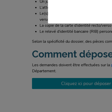
Un justificatif de domicile de moins de 3 m
L’attestation sur l’honneur complétée
Le(s) dernier(s) avis d’imposition sur le
verso)
La copie de la carte d’identité recto/ver
Le relevé d’identité bancaire (RIB) pers
Selon la spécificité du dossier, des pièces c
Comment déposer
Les demandes doivent être effectuées sur la
Département.
Cliquez ici pour déposer