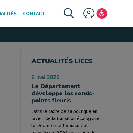
ALITÉS
CONTACT
FERMER LE MENU
ACTUALITÉS LIÉES
6 mai 2026
Le Département
développe les ronds-
points fleuris
Dans le cadre de sa politique en
faveur de la transition écologique,
le Département poursuit et
amplifie en 2026 son action de