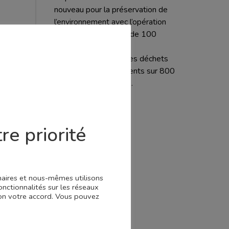
nouveau pour la préservation de
l’environnement avec l’opération
Somme propre : plus de 100
agents ont collecté
simultanément tous les déchets
jonchant les accotements sur 800
km de routes gérées...
re priorité
enaires et nous-mêmes utilisons
onctionnalités sur les réseaux
 non votre accord. Vous pouvez