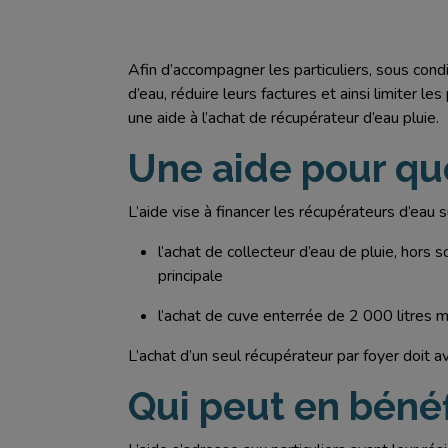
AGRICULTURE
ENTREPRISE
TOURISME
ETABLISSEMENT PUBLIC
APPUI AUX COLLECTIVITÉS
Afin d’accompagner les particuliers, sous cond
ETABLISSEMENT SCOLAIRE
ROUTES ET MOBILITÉ
d’eau, réduire leurs factures et ainsi limiter 
JEUNE
une aide à l’achat de récupérateur d’eau pluie.
FLEUVE, CANAL, VALLÉE
PARENT
ENVIRONNEMENT
Une aide pour quo
PARTICULIER
SPORTS ET LOISIRS
PERSONNE ÂGÉE
L’aide vise à financer les récupérateurs d’eau s
SÉCURITÉ CIVILE ET SANITAIRE
CULTURE ET PATRIMOINE
l’achat de collecteur d’eau de pluie, hors
principale
l’achat de cuve enterrée de 2 000 litres m
L’achat d’un seul récupérateur par foyer doit av
Qui peut en bénéf