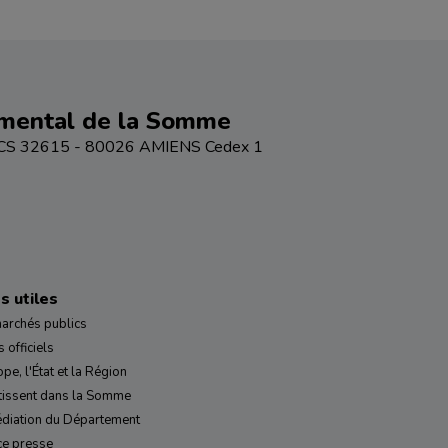
emental de la Somme
 - CS 32615 - 80026 AMIENS Cedex 1
s utiles
archés publics
 officiels
ope, l'État et la Région
tissent dans la Somme
diation du Département
ce presse