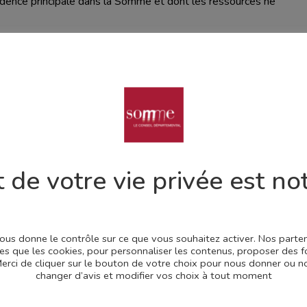
ésidence principale dans la Somme et dont les ressources ne
autonome, équivalent à 2 SMIC,
iées ou pour une personne rattachée au foyer fiscal de ses
ide ?
dans la limite de :
d’eau de pluie hors sol ou enterré de 200 litres minimum
 de votre vie privée est not
 enterrée de 2 000 litres minimum
 vous donne le contrôle sur ce que vous souhaitez activer. Nos part
joindre au dossier ?
les que les cookies, pour personnaliser les contenus, proposer des f
.Merci de cliquer sur le bouton de votre choix pour nous donner ou
changer d’avis et modifier vos choix à tout moment
» ou « payée le » précisant les nom et adresse du bénéficiaire
habitation précisant qu’il s’agit de la résidence principale