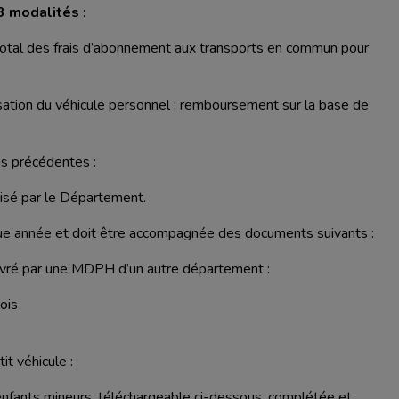
3 modalités
:
tal des frais d’abonnement aux transports en commun pour
lisation du véhicule personnel : remboursement sur la base de
ons précédentes :
anisé par le Département.
que année et doit être accompagnée des documents suivants :
élivré par une MDPH d’un autre département :
ois
it véhicule :
enfants mineurs, téléchargeable ci-dessous, complétée et