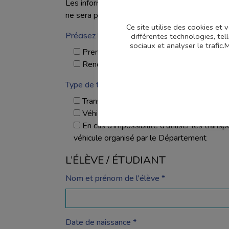
Les informations indiquées par une * sont oblig
ne sera pas pris en compte.
Ce site utilise des cookies et
Précisez la demande *
différentes technologies, tel
sociaux et analyser le trafic
Première demande
Renouvellement
Type de transport *
Transport en commun - Remboursement
Véhicule personnel - Remboursement des
En cas d'impossibilité d'utiliser les trans
véhicule organisé par le Département
L’ÉLÈVE / ÉTUDIANT
Nom et prénom de l'élève *
Date de naissance *