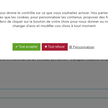
atoires afin de réaliser votre inscription. Tout formulaire incompl
 vous donne le contrôle sur ce que vous souhaitez activer. Nos part
les que les cookies, pour personnaliser les contenus, proposer des f
.Merci de cliquer sur le bouton de votre choix pour nous donner ou
changer d’avis et modifier vos choix à tout moment
Personnaliser
Tout accepter
Tout refuser
 des abonnements
 indemnités kilométriques
ports en commun ou un véhicule personnel : transport collectif en p