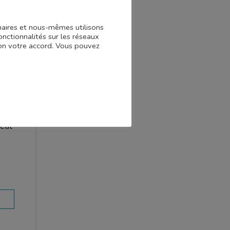
et
enaires et nous-mêmes utilisons
onctionnalités sur les réseaux
 non votre accord. Vous pouvez
etit