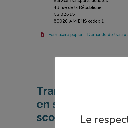
Service Transports adaptés
43 rue de la République
CS 32615
80026 AMIENS cedex 1
Formulaire papier – Demande de transpo
Transport scolair
en situation de h
scolaire 2026-20
Le respect