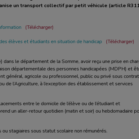
nise un transport collectif par petit véhicule (article R31
information
Télécharger
es élèves et étudiants en situation de handicap
Télécharger
(e) dans le département de la Somme, avoir reçu une prise en cha
a Maison départementale des personnes handicapées (MDPH) et êt
 général, agricole ou professionnel, public ou privé sous contrat
ou de l’Agriculture, à l’exception des établissement et services
acements entre le domicile de l’élève ou de l’étudiant et
mprend un aller-retour quotidien (matin et soir) ou hebdomadaire p
 ou stagiaires sous statut scolaire non rémunérés.