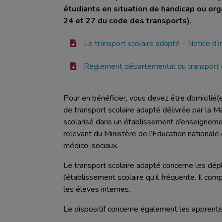
AGRICULTURE
ENTREPRISE
étudiants en situation de handicap ou orga
TOURISME
24 et 27 du code des transports).
ETABLISSEMENT PUBLIC
APPUI AUX COLLECTIVITÉS
ETABLISSEMENT SCOLAIRE
Le transport scolaire adapté – Notice d’
ROUTES ET MOBILITÉ
JEUNE
FLEUVE, CANAL, VALLÉE
Règlement départemental du transport d
PARENT
ENVIRONNEMENT
PARTICULIER
SPORTS ET LOISIRS
PERSONNE ÂGÉE
Pour en bénéficier, vous devez être domicilié
SÉCURITÉ CIVILE ET SANITAIRE
de transport scolaire adapté délivrée par l
CULTURE ET PATRIMOINE
scolarisé dans un établissement d’enseignement
relevant du Ministère de l’Education nationale 
médico-sociaux.
Le transport scolaire adapté concerne les dépl
l’établissement scolaire qu’il fréquente. Il co
les élèves internes.
Le dispositif concerne également les apprentis