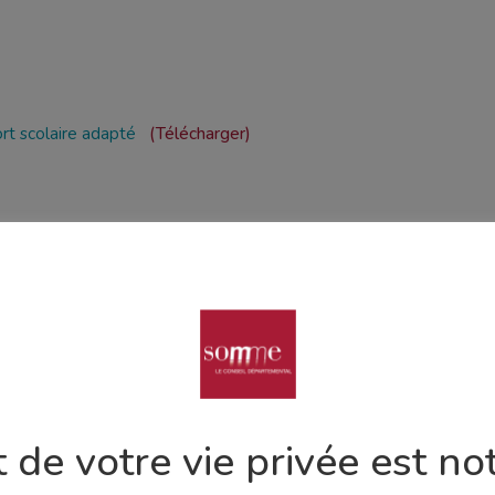
rt scolaire adapté
Télécharger
e des élèves et étudiant
andicap pour l’année
27
 de votre vie privée est not