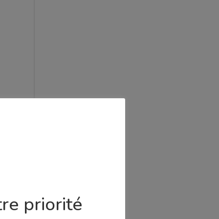
s
re priorité