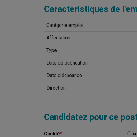
AGRICULTURE
ENTREPRISE
Caractéristiques de l'em
TOURISME
ETABLISSEMENT PUBLIC
APPUI AUX COLLECTIVITÉS
ETABLISSEMENT SCOLAIRE
Catégorie emploi
ROUTES ET MOBILITÉ
JEUNE
FLEUVE, CANAL, VALLÉE
Affectation
PARENT
ENVIRONNEMENT
Type
PARTICULIER
SPORTS ET LOISIRS
PERSONNE ÂGÉE
Date de publication
SÉCURITÉ CIVILE ET SANITAIRE
CULTURE ET PATRIMOINE
Date d'échéance
Direction
Candidatez pour ce pos
Civilité
*
M