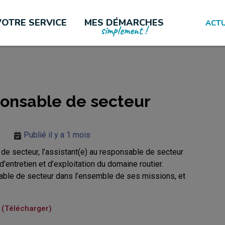
VOTRE SERVICE
MES DÉMARCHES
ACTU
simplement !
LES PLUS CONSULTÉES
ponsable de secteur
Publié il y a 1 mois
 de secteur, l’assistant(e) au responsable de secteur
d’entretien et d’exploitation du domaine routier.
nsable de secteur dans l’ensemble de ses missions, et
Télécharger