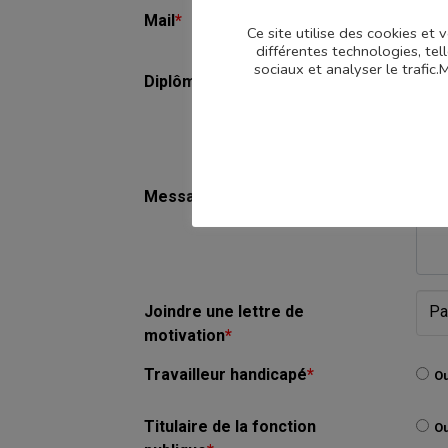
Mail
*
Ce site utilise des cookies et
différentes technologies, tel
sociaux et analyser le trafic
Diplômes obtenus
*
Message
*
Joindre une lettre de
Pa
motivation
*
Travailleur handicapé
*
Ou
Titulaire de la fonction
Ou