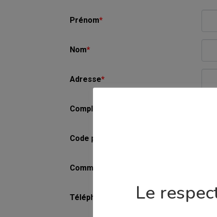
Prénom
*
Nom
*
Adresse
*
Complément d'adresse
Code postal
*
Commune
*
Le respect
Téléphone
*